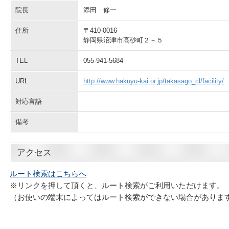
院長
添田 修一
住所
〒410-0016
静岡県沼津市高砂町２－５
TEL
055-941-5684
URL
http://www.hakuyu-kai.or.jp/takasago_cl/facility/
対応言語
備考
アクセス
ルート検索はこちらへ
※リンクを押して頂くと、ルート検索がご利用いただけます。
（お使いの端末によってはルート検索ができない場合がありま