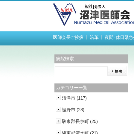
医師会長ご挨拶
沿革
夜間･休日緊急
病院検索
カテゴリー一覧
沼津市 (117)
裾野市 (28)
駿東郡長泉町 (25)
駿東郡清水町 (21)