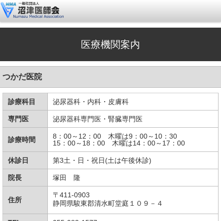
医療機関案内
つかだ医院
診療科目
泌尿器科・内科・皮膚科
専門医
泌尿器科専門医・腎臓専門医
8：00～12：00 木曜は9：00～10：30
診療時間
15：00～18：00 木曜は14：00～17：00
休診日
第3土・日・祝日(土は午後休診)
院長
塚田 隆
〒411-0903
住所
静岡県駿東郡
清水町堂庭１０９－４